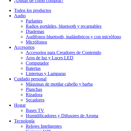
¿Dudas de cómo comprar?
Todos los productos
Audio
Parlantes
Radios portátiles, bluetooth y recargables
Diademas
Audífonos bluetooth, inalámbricos y con micrófono
Micrófonos
Accesorios
Accesorios para Creadores de Contenido
Aros de luz y Luces LED
Computador
Baterias
Linternas y Lamparas
Cuidado personal
Máquinas de motilar cabello y barba
Planchas
Rizadora
Secadores
Hogar
Bases TV
Humidificadores y Difusores de Aroma
Tecnología
Relojes Inteligentes