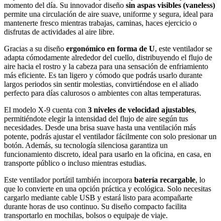
momento del día. Su innovador diseño
sin aspas visibles (vaneless)
permite una circulación de aire suave, uniforme y segura, ideal para
mantenerte fresco mientras trabajas, caminas, haces ejercicio o
disfrutas de actividades al aire libre.
Gracias a su diseño
ergonómico en forma de U
, este ventilador se
adapta cómodamente alrededor del cuello, distribuyendo el flujo de
aire hacia el rostro y la cabeza para una sensación de enfriamiento
más eficiente. Es tan ligero y cómodo que podrás usarlo durante
largos periodos sin sentir molestias, convirtiéndose en el aliado
perfecto para días calurosos o ambientes con altas temperaturas.
El modelo X-9 cuenta con
3 niveles de velocidad ajustables
,
permitiéndote elegir la intensidad del flujo de aire según tus
necesidades. Desde una brisa suave hasta una ventilación más
potente, podrás ajustar el ventilador fácilmente con solo presionar un
botón. Además, su tecnología silenciosa garantiza un
funcionamiento discreto, ideal para usarlo en la oficina, en casa, en
transporte público o incluso mientras estudias.
Este ventilador portátil también incorpora
batería recargable
, lo
que lo convierte en una opción práctica y ecológica. Solo necesitas
cargarlo mediante cable USB y estará listo para acompañarte
durante horas de uso continuo. Su diseño compacto facilita
transportarlo en mochilas, bolsos o equipaje de viaje.