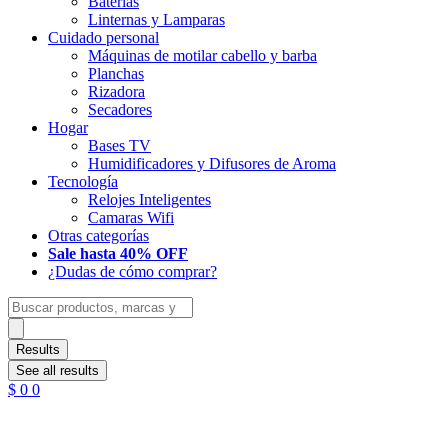
Baterias
Linternas y Lamparas
Cuidado personal
Máquinas de motilar cabello y barba
Planchas
Rizadora
Secadores
Hogar
Bases TV
Humidificadores y Difusores de Aroma
Tecnología
Relojes Inteligentes
Camaras Wifi
Otras categorías
Sale hasta 40% OFF
¿Dudas de cómo comprar?
Search
...
Results
See all results
$
0
0