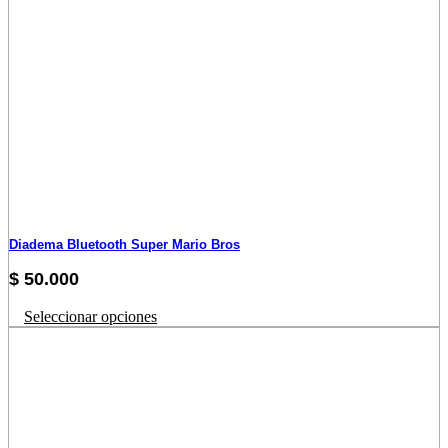
Diadema Bluetooth Super Mario Bros
$
50.000
Este
Seleccionar opciones
producto
tiene
múltiples
variantes.
Las
opciones
se