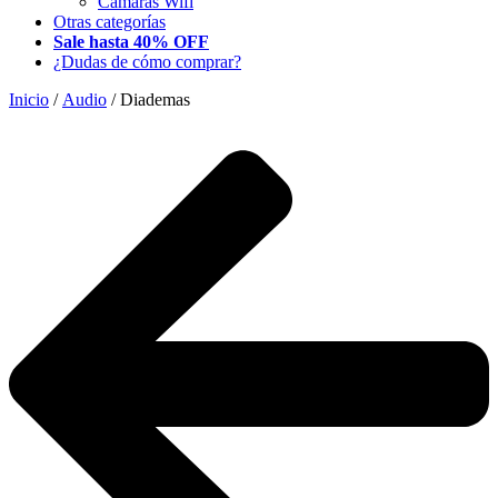
Camaras Wifi
Otras categorías
Sale hasta 40% OFF
¿Dudas de cómo comprar?
Inicio
/
Audio
/ Diademas