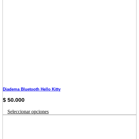
Diadema Bluetooth Hello Kitty
$
50.000
Este
Seleccionar opciones
producto
tiene
múltiples
variantes.