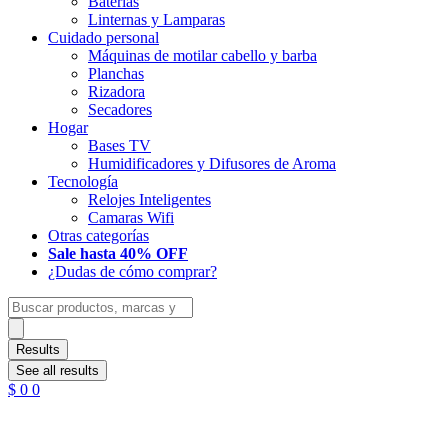
Baterias
Linternas y Lamparas
Cuidado personal
Máquinas de motilar cabello y barba
Planchas
Rizadora
Secadores
Hogar
Bases TV
Humidificadores y Difusores de Aroma
Tecnología
Relojes Inteligentes
Camaras Wifi
Otras categorías
Sale hasta 40% OFF
¿Dudas de cómo comprar?
Search
...
Results
See all results
$
0
0