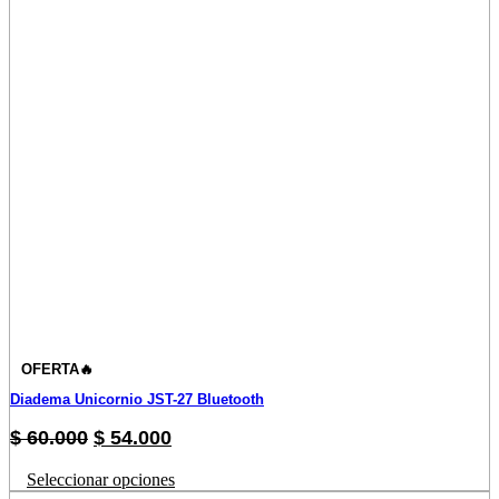
OFERTA🔥
Diadema Unicornio JST-27 Bluetooth
Original
Current
$
60.000
$
54.000
price
price
Este
Seleccionar opciones
was:
is:
producto