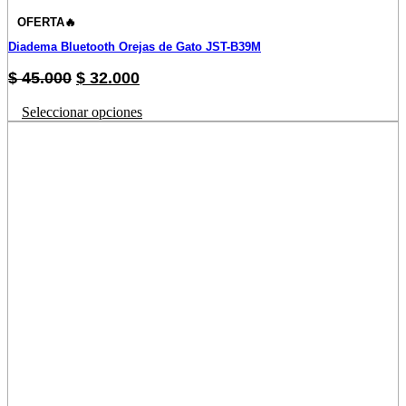
OFERTA🔥
Diadema Bluetooth Orejas de Gato JST-B39M
Original
Current
$
45.000
$
32.000
price
price
Este
Seleccionar opciones
was:
is:
producto
$ 45.000.
$ 32.000.
tiene
múltiples
variantes.
Las
opciones
se
pueden
elegir
en
la
página
de
producto