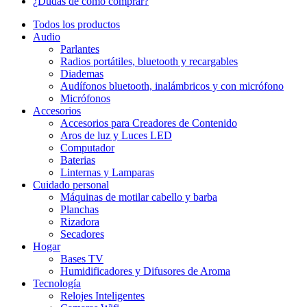
¿Dudas de cómo comprar?
Todos los productos
Audio
Parlantes
Radios portátiles, bluetooth y recargables
Diademas
Audífonos bluetooth, inalámbricos y con micrófono
Micrófonos
Accesorios
Accesorios para Creadores de Contenido
Aros de luz y Luces LED
Computador
Baterias
Linternas y Lamparas
Cuidado personal
Máquinas de motilar cabello y barba
Planchas
Rizadora
Secadores
Hogar
Bases TV
Humidificadores y Difusores de Aroma
Tecnología
Relojes Inteligentes