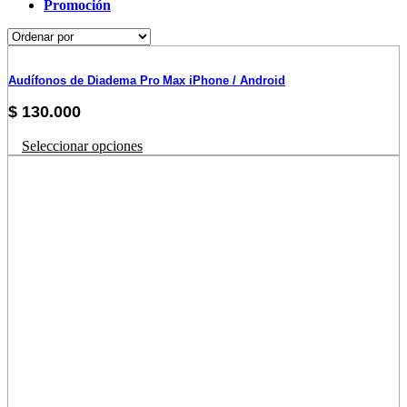
Promoción
Audífonos de Diadema Pro Max iPhone / Android
$
130.000
Este
Seleccionar opciones
producto
tiene
múltiples
variantes.
Las
opciones
se
pueden
elegir
en
la
página
de
producto