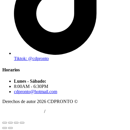
Tiktok: @cdpronto
Horarios
Lunes - Sábado:
8:00AM - 6:30PM
cdpronto@hotmail.com
Derechos de autor 2026 CDPRONTO ©
Politica de devolución
/
Política de Privacidad