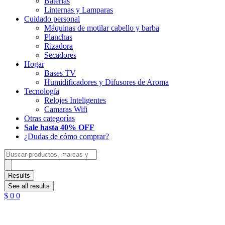
Baterias
Linternas y Lamparas
Cuidado personal
Máquinas de motilar cabello y barba
Planchas
Rizadora
Secadores
Hogar
Bases TV
Humidificadores y Difusores de Aroma
Tecnología
Relojes Inteligentes
Camaras Wifi
Otras categorías
Sale hasta 40% OFF
¿Dudas de cómo comprar?
Search
...
Results
See all results
$
0
0