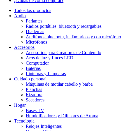
¿Dudas de cómo comprar?
Todos los productos
Audio
Parlantes
Radios portátiles, bluetooth y recargables
Diademas
Audífonos bluetooth, inalámbricos y con micrófono
Micrófonos
Accesorios
Accesorios para Creadores de Contenido
Aros de luz y Luces LED
Computador
Baterias
Linternas y Lamparas
Cuidado personal
Máquinas de motilar cabello y barba
Planchas
Rizadora
Secadores
Hogar
Bases TV
Humidificadores y Difusores de Aroma
Tecnología
Relojes Inteligentes