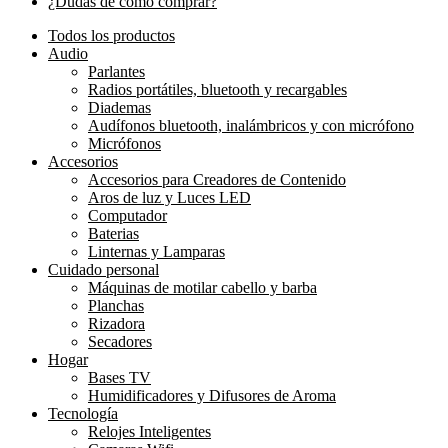
¿Dudas de cómo comprar?
Todos los productos
Audio
Parlantes
Radios portátiles, bluetooth y recargables
Diademas
Audífonos bluetooth, inalámbricos y con micrófono
Micrófonos
Accesorios
Accesorios para Creadores de Contenido
Aros de luz y Luces LED
Computador
Baterias
Linternas y Lamparas
Cuidado personal
Máquinas de motilar cabello y barba
Planchas
Rizadora
Secadores
Hogar
Bases TV
Humidificadores y Difusores de Aroma
Tecnología
Relojes Inteligentes