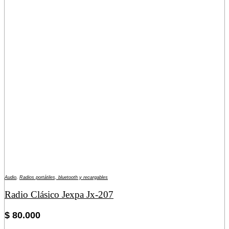
Audio
,
Radios portátiles, bluetooth y recargables
Radio Clásico Jexpa Jx-207
$
80.000